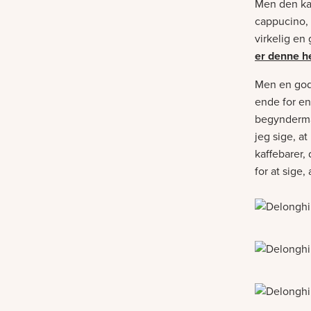
Men den kan
cappucino, 
virkelig en
er denne h
Men en god 
ende for en
begyndermas
jeg sige, a
kaffebarer, 
for at sige,