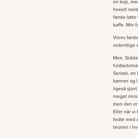
en kop, med 
heeelt mest
første latt
kaffe. Min 
Vores først
ordentlige 
Men. Sidste
fuldautoma
Seriøst, en
bønner og l
ligeså sjov
meget mindr
men den er 
Eller når v
fedte med d
teorien i hv