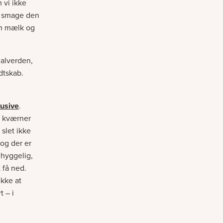
 vi ikke
at smage den
arm mælk og
 alverden,
dtskab.
usive
.
lv kværner
 slet ikke
 og der er
hyggelig,
 få ned.
ikke at
 – i