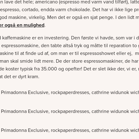
 lave det hele; americano (espresso med varm vand tilført), latt
espresso, cortado, endda varm chokolade. Det har vi ikke lige pr
 god maskine, virkelig. Men det er også en sjat penge. I den lidt 
er også en mulighed
.
kaffemaskine er en investering. Den første vi havde, som var i d
 espressomaskine, den tabte altså tryk og måtte til reparation t
kine til at finde ud af, om man er til espressoshowet eller ej, me
t man skal smide lidt mere. De der store espressomaskiner, de har
de koster typisk fra 35.000 og opefter! Det er slet ikke der, vi er
 at det er dyrt kram.