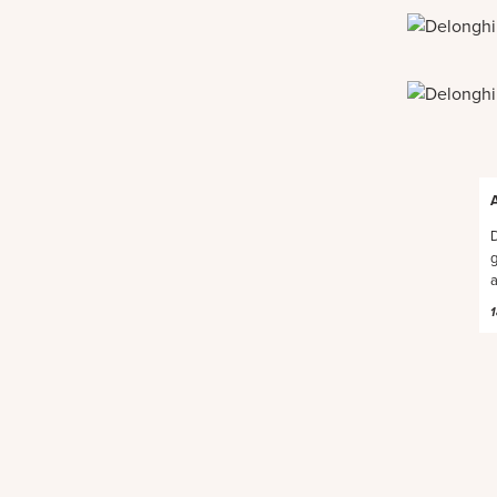
A
D
g
a
1