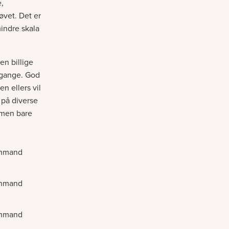
e,
øvet. Det er
mindre skala
en billige
o gange. God
n ellers vil
 på diverse
, men bare