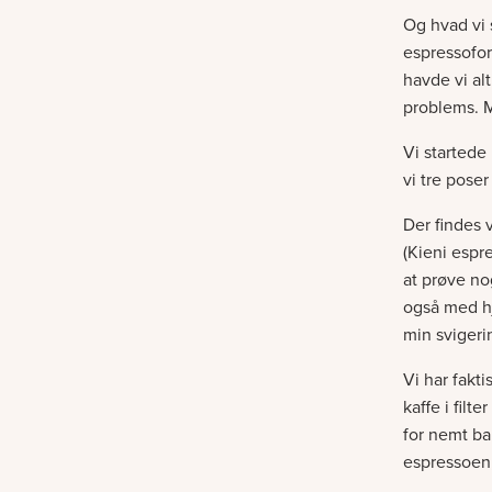
Og hvad vi 
espressofor
havde vi alt
problems. M
Vi startede
vi tre pose
Der findes 
(Kieni espr
at prøve nog
også med hje
min svigeri
Vi har fakt
kaffe i filt
for nemt ba
espressoen,