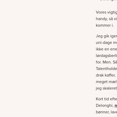
Vores vigti
handy, så v
kommer i.
Jeg gik ige
uni-dage me
ikke en en
lørdagsberl
for. Men. S
Talentholde
drak kaffer,
meget mælk,
jeg skaleret
Kort tid ef
Delonghi,
m
bønner, lav