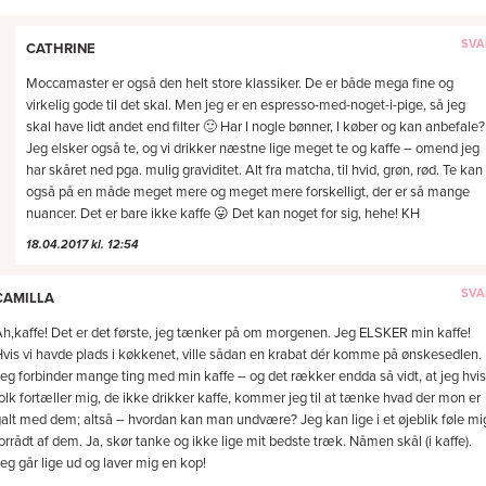
CATHRINE
Moccamaster er også den helt store klassiker. De er både mega fine og
virkelig gode til det skal. Men jeg er en espresso-med-noget-i-pige, så jeg
skal have lidt andet end filter 🙂 Har I nogle bønner, I køber og kan anbefale?
Jeg elsker også te, og vi drikker næstne lige meget te og kaffe – omend jeg
har skåret ned pga. mulig graviditet. Alt fra matcha, til hvid, grøn, rød. Te kan
også på en måde meget mere og meget mere forskelligt, der er så mange
nuancer. Det er bare ikke kaffe 😛 Det kan noget for sig, hehe! KH
18.04.2017 kl. 12:54
CAMILLA
h,kaffe! Det er det første, jeg tænker på om morgenen. Jeg ELSKER min kaffe!
vis vi havde plads i køkkenet, ville sådan en krabat dér komme på ønskesedlen.
eg forbinder mange ting med min kaffe – og det rækker endda så vidt, at jeg hvis
olk fortæller mig, de ikke drikker kaffe, kommer jeg til at tænke hvad der mon er
alt med dem; altså – hvordan kan man undvære? Jeg kan lige i et øjeblik føle mi
orrådt af dem. Ja, skør tanke og ikke lige mit bedste træk. Nåmen skål (i kaffe).
eg går lige ud og laver mig en kop!