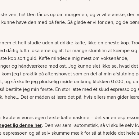
gste ven, ha! Den får os op om morgenen, og vi ville ønske, den 
i kunne have den med på ferie. Så glade er vi for den, og de bøn
nnem et helt studie uden at drikke kaffe, ikke en eneste kop. Tr
d dårlig luft i lokalerne og alt for mange stumfilm at kæmpe si
este kop sort guld. Kaffe mindede mig mest om voksenånde,
inger og håndværkere med ost. Jeg kunne slet ikke se, hvad det s
å kom jeg i praktik på aftenshowet som en del af min afslutning p
t, og så skulle jeg pludselig møde omkring klokken 07.00, og da 
 så bestilte jeg min første. En stor latte med ét skud espresso og a
 hehe… Det er måden at lære det på, hvis ellers man gider lære
ter købte vi vores egen første kaffemaskine – det var en espresso
eget lig denne her
. Den var semi-automatisk, så vi skulle selv 
e espressoen og så selv skumme mælk for så at hælde det hele 