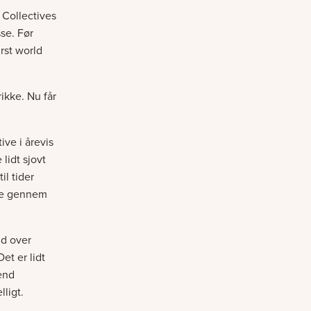
 Collectives
se. Før
irst world
ikke. Nu får
ive i årevis
lidt sjovt
il tider
nde gennem
nd over
et er lidt
end
ligt.