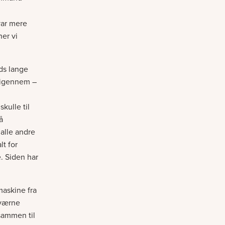
var mere
ner vi
ods lange
g igennem –
kulle til
å
alle andre
lt for
. Siden har
maskine fra
kværne
sammen til