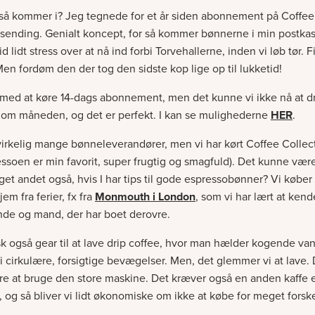
så kommer i? Jeg tegnede for et år siden abonnement på Coffee
sending. Genialt koncept, for så kommer bønnerne i min postkas
id lidt stress over at nå ind forbi Torvehallerne, inden vi løb tør. F
en fordøm den der tog den sidste kop lige op til lukketid!
 med at køre 14-dags abonnement, men det kunne vi ikke nå at dr
r om måneden, og det er perfekt. I kan se mulighederne
HER
.
virkelig mange bønneleverandører, men vi har kørt Coffee Collect
essoen er min favorit, super frugtig og smagfuld). Det kunne være 
et andet også, hvis I har tips til gode espressobønner? Vi køber t
m fra ferier, fx fra
Monmouth i London
, som vi har lært at ke
nde og mand, der har boet derovre.
isk også gear til at lave drip coffee, hvor man hælder kogende va
er i cirkulære, forsigtige bevægelser. Men, det glemmer vi at lave. D
re at bruge den store maskine. Det kræver også en anden kaffe 
 og så bliver vi lidt økonomiske om ikke at købe for meget forskel