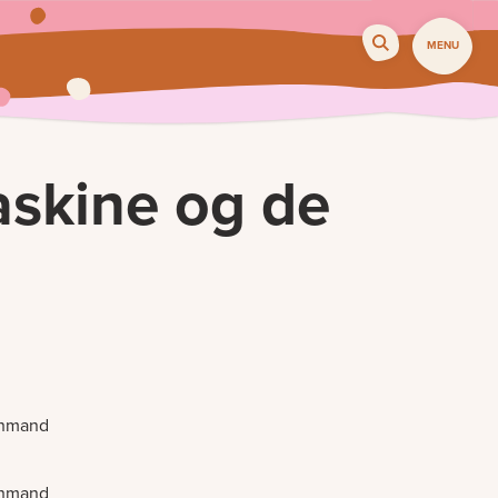
MENU
askine og de