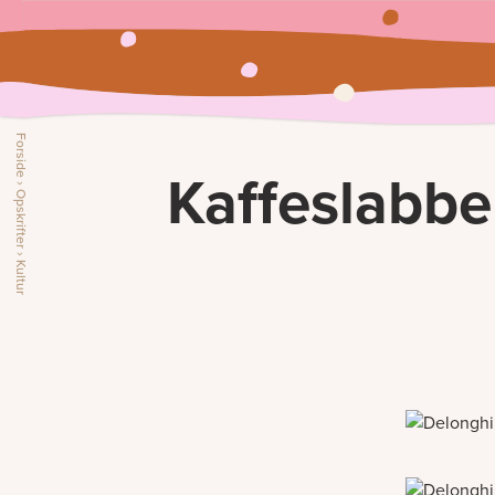
Forside
Kaffeslabbe
›
Opskrifter
›
Kultur