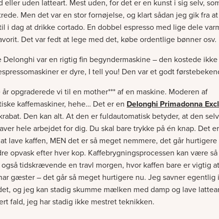
eller uden latteart. Mest uden, for det er en kunst i sig selv, som
rede. Men det var en stor fornøjelse, og klart sådan jeg gik fra 
e til i dag at drikke cortado. En dobbel espresso med lige dele v
favorit. Det var fedt at lege med det, købe ordentlige bønner osv.
e Delonghi var en rigtig fin begyndermaskine – den kostede ikke
espressomaskiner er dyre, I tell you! Den var et godt førstebeken
 år opgraderede vi til en mother*** af en maskine. Moderen af
tiske kaffemaskiner, hehe… Det er en
Delonghi Primadonna Excl
 krabat. Den kan alt. At den er fuldautomatisk betyder, at den se
aver hele arbejdet for dig. Du skal bare trykke på én knap. Det er
t at lave kaffen, MEN det er så meget nemmere, det går hurtigere
e opvask efter hver kop. Kaffebrygningsprocessen kan være så 
også tidskrævende en travl morgen, hvor kaffen bare er vigtig at
i har gæster – det går så meget hurtigere nu. Jeg savner egentlig 
et, og jeg kan stadig skumme mælken med damp og lave latteart
ert fald, jeg har stadig ikke mestret teknikken.