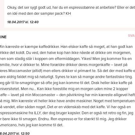
Okay, det ser sygt godt ud, har du en espressobønne at anbefale? Eller er det
en idé med den der sampler pack? KH
18.04.2017 kl. 12:40
LINE
in kæreste er kæmpe kaffedrikker. Han elsker kaffe så meget, at han godt kan
rikke det koldt. Du ved, den halve kop han ikke nåede at drikke om morgenen,
en som stadig står i koppen om eftermiddagen. Yikes! Men jeg kommer fra en
amilie, hvor vi drikker te. Mine forældre drikker deres morgenkaffe – lavet på
eres Moccamaster (altid!) men ellers drikker vi primært te. Så det der med kaffe e
are aldrig faldet mig så naturligt. Synes te kan så mange andre fantastiske ting.
eg går til te-smagninger så ofte jeg kan komme til det. Drak heller ikke kaffe på
niversitetet. Men nu… Kan ikke forestille mig en morgen uden mine 2 kopper
affe – lavet på min Moccamaster – den påvirkning har min kæreste alligevel haft
å mig. Min kæreste vil heller ikke have andre maskiner. Noget med temperatuen
å vandet, eller sådan noget..Det er en videnskab med det kaffe. Vi har også en
spressomaskine fra ILLY, der dog bruger kapsler. Den er også ret retro og fin, jeg
r bare ikke til smagen. Endnu. Ren espresso er for stærkt til mig. Jeg drikker
mericano, hvis jeg kan komme til det.
8.04.2017 kl. 12:50